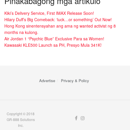
Pinakabagong mga artikulo
Kiki’s Delivery Service, First IMAX Release Soon!
Hilary Duff’s Big Comeback: ‘luck…or something’ Out Now!
Hong Kong sinentensyahan ang ama ng wanted activist ng 8
months na kulong.
Air Jordan 1 “Psychic Blue” Exclusive Para sa Women!
Kawasaki KLE500 Launch sa PH, Presyo Mula 341K!
Advertise
Privacy & Policy
Copyright © 2018
GR-888 Solutions
Inc.