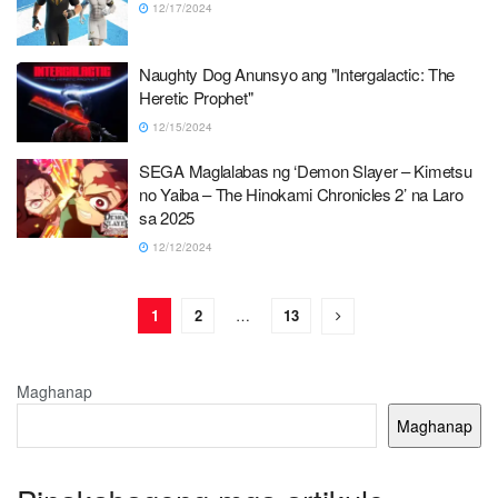
12/17/2024
Naughty Dog Anunsyo ang "Intergalactic: The
Heretic Prophet"
12/15/2024
SEGA Maglalabas ng ‘Demon Slayer – Kimetsu
no Yaiba – The Hinokami Chronicles 2’ na Laro
sa 2025
12/12/2024
1
2
…
13
Maghanap
Maghanap