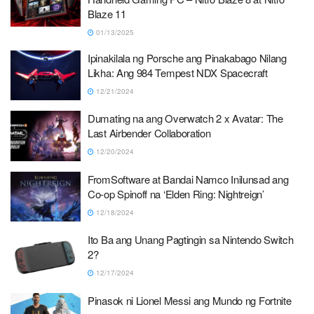
Blaze 11
01/13/2025
Ipinakilala ng Porsche ang Pinakabago Nilang
Likha: Ang 984 Tempest NDX Spacecraft
12/21/2024
Dumating na ang Overwatch 2 x Avatar: The
Last Airbender Collaboration
12/20/2024
FromSoftware at Bandai Namco Inilunsad ang
Co-op Spinoff na ‘Elden Ring: Nightreign’
12/18/2024
Ito Ba ang Unang Pagtingin sa Nintendo Switch
2?
12/17/2024
Pinasok ni Lionel Messi ang Mundo ng Fortnite