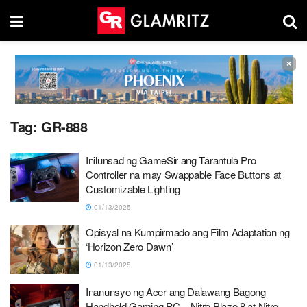
×
Tag:
GR-888
Inilunsad ng GameSir ang Tarantula Pro
Controller na may Swappable Face Buttons at
Customizable Lighting
01/13/2025
Opisyal na Kumpirmado ang Film Adaptation ng
‘Horizon Zero Dawn’
01/13/2025
Inanunsyo ng Acer ang Dalawang Bagong
Handheld Gaming PC – Nitro Blaze 8 at Nitro