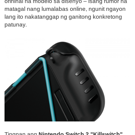
orihinal na modelo sa disenyo – isang rumor na
matagal nang lumalabas online, ngunit ngayon
lang ito nakatanggap ng ganitong konkretong
patunay.
Tingnan ang
Nintendo Switch 2 "Killswitch"