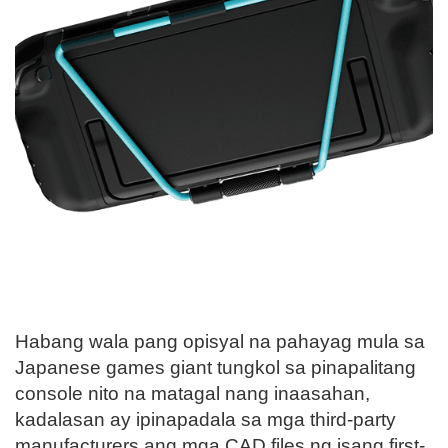
Habang wala pang opisyal na pahayag mula sa
Japanese games giant tungkol sa pinapalitang
console nito na matagal nang inaasahan,
kadalasan ay ipinapadala sa mga third-party
manufacturers ang mga CAD files ng isang first-