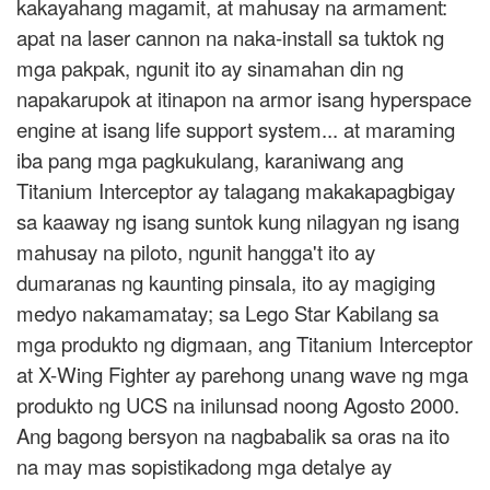
kakayahang magamit, at mahusay na armament:
apat na laser cannon na naka-install sa tuktok ng
mga pakpak, ngunit ito ay sinamahan din ng
napakarupok at itinapon na armor isang hyperspace
engine at isang life support system... at maraming
iba pang mga pagkukulang, karaniwang ang
Titanium Interceptor ay talagang makakapagbigay
sa kaaway ng isang suntok kung nilagyan ng isang
mahusay na piloto, ngunit hangga't ito ay
dumaranas ng kaunting pinsala, ito ay magiging
medyo nakamamatay; sa Lego Star Kabilang sa
mga produkto ng digmaan, ang Titanium Interceptor
at X-Wing Fighter ay parehong unang wave ng mga
produkto ng UCS na inilunsad noong Agosto 2000.
Ang bagong bersyon na nagbabalik sa oras na ito
na may mas sopistikadong mga detalye ay