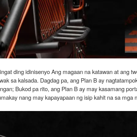
ingat ding idinisenyo Ang magaan na katawan at ang tw
ak sa kalsada. Dagdag pa, ang Plan B ay nagtatampok 
gan; Bukod pa rito, ang Plan B ay may kasamang porta
sumakay nang may kapayapaan ng isip kahit na sa mga m