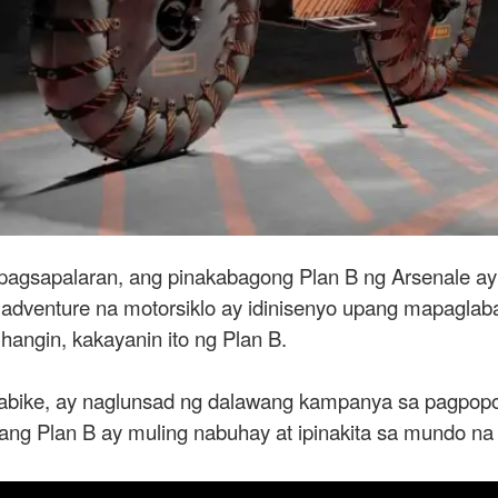
ipagsapalaran, ang pinakabagong Plan B ng Arsenale ay
id adventure na motorsiklo ay idinisenyo upang mapagla
hangin, kakayanin ito ng Plan B.
ltrabike, ay naglunsad ng dalawang kampanya sa pagpopo
, ang Plan B ay muling nabuhay at ipinakita sa mundo n