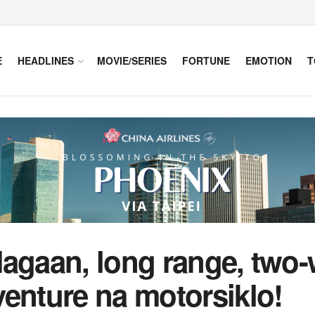
E
HEADLINES
MOVIE/SERIES
FORTUNE
EMOTION
T
agaan, long range, two-w
enture na motorsiklo!