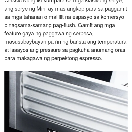
Classic Kung ikukumpara sa mga klasikong serye,
ang serye ng Mini ay mas angkop para sa paggamit
sa mga tahanan o maliliit na espasyo sa komersyo
pinagsama-samang pag-flush. Gamit ang mga
feature gaya ng paggawa ng serbesa,
masusubaybayan pa rin ng barista ang temperatura
at isaayos ang pressure sa pagkuha anumang oras
para makagawa ng perpektong espresso.