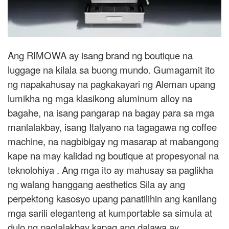
Ang RIMOWA ay isang brand ng boutique na
luggage na kilala sa buong mundo. Gumagamit ito
ng napakahusay na pagkakayari ng Aleman upang
lumikha ng mga klasikong aluminum alloy na
bagahe, na isang pangarap na bagay para sa mga
manlalakbay, isang Italyano na tagagawa ng coffee
machine, na nagbibigay ng masarap at mabangong
kape na may kalidad ng boutique at propesyonal na
teknolohiya . Ang mga ito ay mahusay sa paglikha
ng walang hanggang aesthetics Sila ay ang
perpektong kasosyo upang panatilihin ang kanilang
mga sarili eleganteng at kumportable sa simula at
dulo ng paglalakbay kapag ang dalawa ay