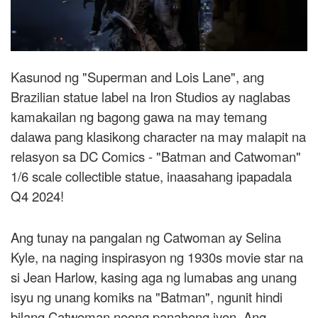
Kasunod ng "Superman and Lois Lane", ang
Brazilian statue label na Iron Studios ay naglabas
kamakailan ng bagong gawa na may temang
dalawa pang klasikong character na may malapit na
relasyon sa DC Comics - "Batman and Catwoman"
1/6 scale collectible statue, inaasahang ipapadala
Q4 2024!
Ang tunay na pangalan ng Catwoman ay Selina
Kyle, na naging inspirasyon ng 1930s movie star na
si Jean Harlow, kasing aga ng lumabas ang unang
isyu ng unang komiks na "Batman", ngunit hindi
bilang Catwoman noong panahong iyon. Ang