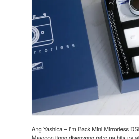
Ang Yashica – I'm Back Mini Mirrorless DS
Mayroon itong disenyong retro na hitsura a