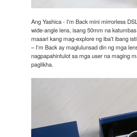
Ang Yashica - I'm Back mini mirrorless D
wide-angle lens, isang 50mm na katumbas n
maaari kang mag-explore ng iba't ibang i
– I'm Back ay maglulunsad din ng mga le
nagpapahintulot sa mga user na maging ma
paglikha.