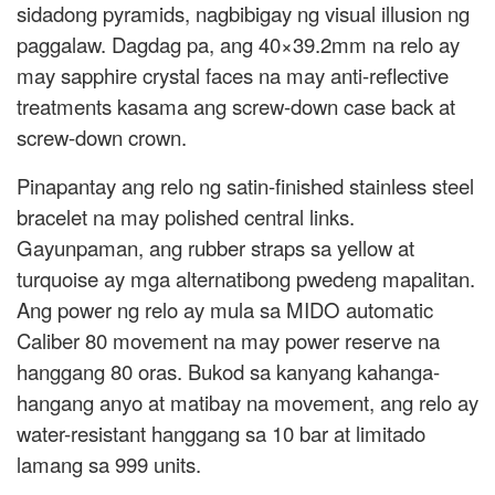
sidadong pyramids, nagbibigay ng visual illusion ng
paggalaw. Dagdag pa, ang 40×39.2mm na relo ay
may sapphire crystal faces na may anti-reflective
treatments kasama ang screw-down case back at
screw-down crown.
Pinapantay ang relo ng satin-finished stainless steel
bracelet na may polished central links.
Gayunpaman, ang rubber straps sa yellow at
turquoise ay mga alternatibong pwedeng mapalitan.
Ang power ng relo ay mula sa MIDO automatic
Caliber 80 movement na may power reserve na
hanggang 80 oras. Bukod sa kanyang kahanga-
hangang anyo at matibay na movement, ang relo ay
water-resistant hanggang sa 10 bar at limitado
lamang sa 999 units.