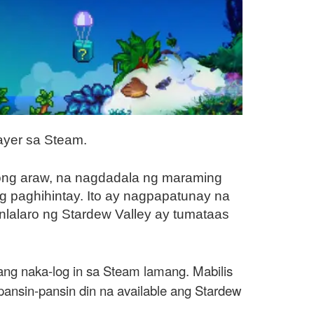
ayer sa Steam.
yong araw, na nagdadala ng maraming
 paghihintay. Ito ay nagpapatunay na
lalaro ng Stardew Valley ay tumataas
ang naka-log in sa Steam lamang. Mabilis
ansin-pansin din na available ang Stardew