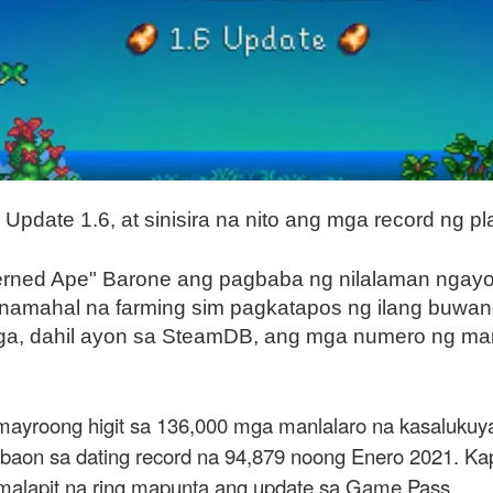
pdate 1.6, at sinisira na nito ang mga record ng pl
ncerned Ape" Barone ang pagbaba ng nilalaman nga
amahal na farming sim pagkatapos ng ilang buwang
ga, dahil ayon sa SteamDB, ang mga numero ng man
 mayroong higit sa 136,000 mga manlalaro na kasalukuy
baon sa dating record na 94,879 noong Enero 2021. Kap
a malapit na ring mapunta ang update sa Game Pass.