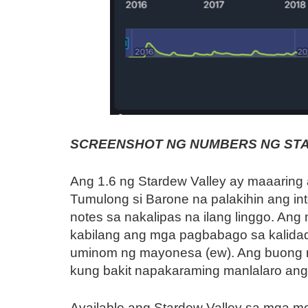
SCREENSHOT NG NUMBERS NG STAR
Ang 1.6 ng Stardew Valley ay maaaring
Tumulong si Barone na palakihin ang in
notes sa nakalipas na ilang linggo. An
kabilang ang mga pagbabago sa kalida
uminom ng mayonesa (ew). Ang buong m
kung bakit napakaraming manlalaro ang 
Available ang Stardew Valley sa mga mobi