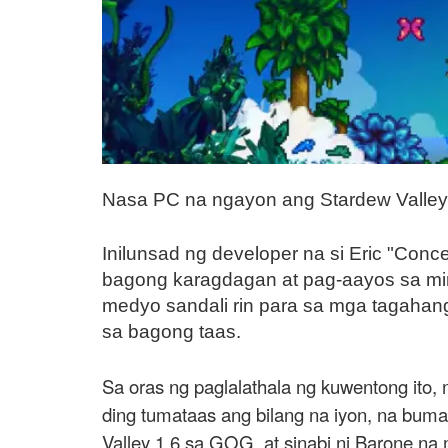
Nasa PC na ngayon ang Stardew Valley U
Inilunsad ng developer na si Eric "Co
bagong karagdagan at pag-aayos sa min
medyo sandali rin para sa mga tagahan
sa bagong taas.
Sa oras ng paglalathala ng kuwentong ito,
ding tumataas ang bilang na iyon, na buma
Valley 1.6 sa GOG, at sinabi ni Barone n