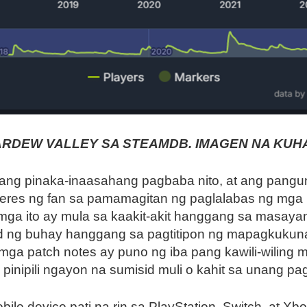
DEW VALLEY SA STEAMDB. IMAGEN NA KUHA
 ang pinaka-inaasahang pagbaba nito, at ang pangu
teres ng fan sa pamamagitan ng paglalabas ng mga 
g mga ito ay mula sa kaakit-akit hanggang sa masaya
d ng buhay hanggang sa pagtitipon ng mapagkukun
ga patch notes ay puno ng iba pang kawili-wiling
pinipili ngayon na sumisid muli o kahit sa unang pa
le device pati na rin sa PlayStation, Switch, at Xbo