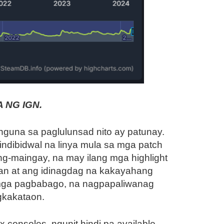
 NG IGN.
nguna sa paglulunsad nito ay patunay.
indibidwal na linya mula sa mga patch
ng-maingay, na may ilang mga highlight
an at ang idinagdag na kakayahang
 mga pagbabago, na nagpapaliwanag
gkakataon.
x consoles, ngunit hindi pa available