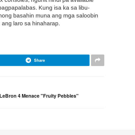
pagpapalabas. Kung isa ka sa libu-
 mong basahin muna ang mga saloobin
 ang laro sa hinaharap.
Share
 LeBron 4 Menace "Fruity Pebbles"