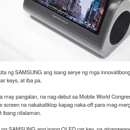
kita ng SAMSUNG ang isang serye ng mga innovatibon
r keys, at iba pa.
pa may pangalan, na nag-debut sa Mobile World Congres
dable screen na nakakatiklop kapag naka-off para mag-me
t ibang nilalaman.
rin ng SAMSUNG ang isang OLED car key, na ginagawang 