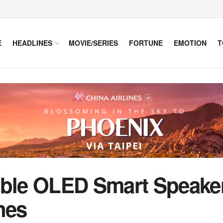
E
HEADLINES
MOVIE/SERIES
FORTUNE
EMOTION
T
le OLED Smart Speaker
nes