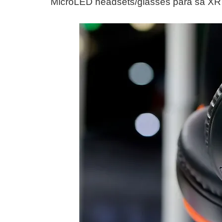
MicroLED headsets/glasses para sa XR vir