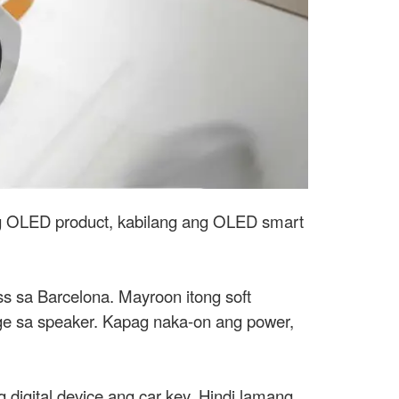
g OLED product, kabilang ang OLED smart
s sa Barcelona. Mayroon itong soft
rge sa speaker. Kapag naka-on ang power,
digital device ang car key. Hindi lamang