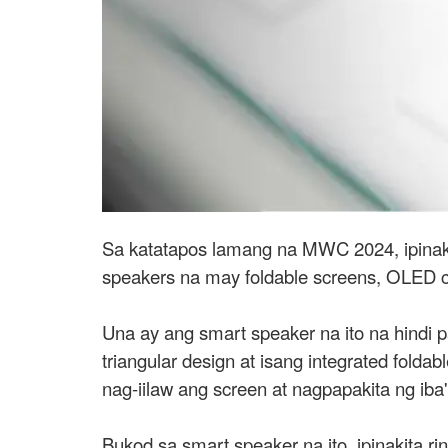
Sa katatapos lamang na MWC 2024, ipina
speakers na may foldable screens, OLED ca
Una ay ang smart speaker na ito na hindi 
triangular design at isang integrated fol
nag-iilaw ang screen at nagpapakita ng iba'
Bukod sa smart speaker na ito, ipinakita 