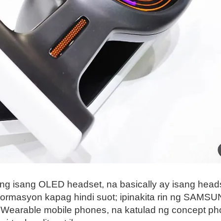
ang isang OLED headset, na basically ay isang hea
mpormasyon kapag hindi suot; ipinakita rin ng SAM
Wearable mobile phones, na katulad ng concept pho