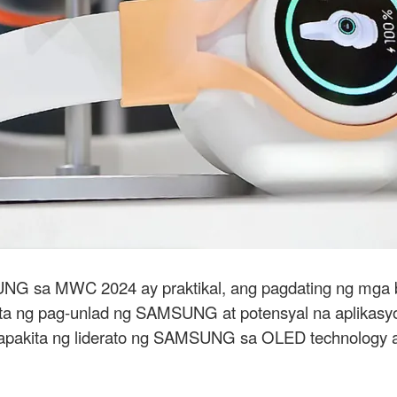
UNG sa MWC 2024 ay praktikal, ang pagdating ng mga b
a ng pag-unlad ng SAMSUNG at potensyal na aplikasyon
papakita ng liderato ng SAMSUNG sa OLED technology a