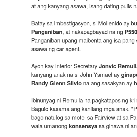
at ang kanyang asawa, isang dating pulis n
Batay sa imbestigasyon, si Mollenido ay 
Panganiban
, at nakapagbayad na ng
P550
Panganiban upang maibenta ang isa pang s
asawa ng car agent.
Ayon kay Interior Secretary
Jonvic Remull
kanyang anak na si John Ysmael ay
ginap
Randy Glenn Silvio
na ang sasakyan ay
h
Ibinunyag ni Remulla na pagkatapos ng kr
Baguio kasama ang kanilang mga anak. "Pe
bago natulog sa motel sa Fairview at sa P
wala umanong
konsensya
sa ginawa nilan