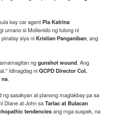
ula kay car agent
Pia Katrina
i umano si Mollenido ng tulong ni
pinatay siya ni
Kristian Panganiban
, ang
a pamamagitan ng
gunshot wound
. Ang
l." Idinagdag ni
QCPD Director Col.
 na
.
d ng sasakyan at planong maglakbay pa sa
ni Diane at John sa
Tarlac at Bulacan
chopathic tendencies
ang mga suspek, na