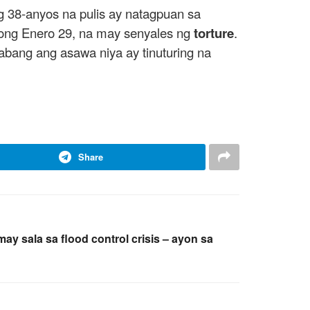
g 38-anyos na pulis ay natagpuan sa
ng Enero 29, na may senyales ng
torture
.
habang ang asawa niya ay tinuturing na
Share
 may sala sa flood control crisis – ayon sa