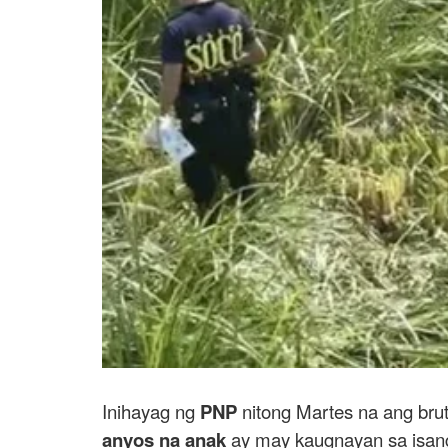
Inihayag ng
PNP
nitong Martes na ang bru
anyos na anak
ay may kaugnayan sa isa