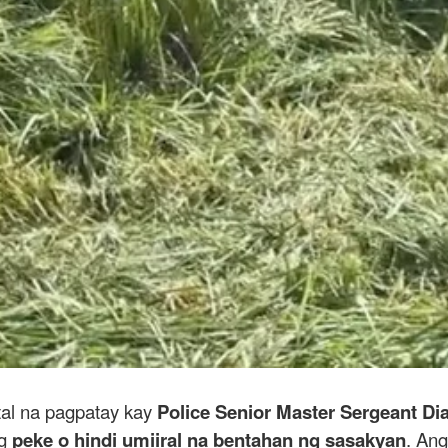
tal na pagpatay kay
Police Senior Master Sergeant Di
ng
peke o hindi umiiral na bentahan ng sasakyan
. An