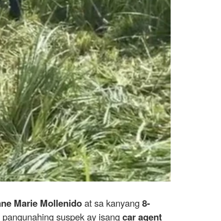
ane Marie Mollenido
at sa kanyang
8-
g pangunahing suspek ay isang
car agent