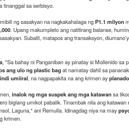
a tinanggal sa serbisyo.
bumibili ng sasakyan na nagkakahalaga ng
P1.1 milyon
m
,000
. Upang makumpleto ang natitirang balanse, huming
asakyan. Subalit, matapos ang transaksyon, diumano’y 
a
, "Sa bahay ni Panganiban ay pinatay si Mollenido s
os ang ulo ng plastic bag
at namatay dahil sa pananaka
indi umiiral
, na nagpapakita na ang krimen ay
planado
imen,
inalok ng mga suspek ang mga katawan
sa liko
ro biglang umikot pabalik. Tinambak nila ang katawan 
ansol, Laguna," ani Remulla. Idinagdag niya na may
psy
g krimen.