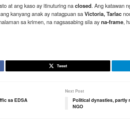
to at ang kaso ay itinuturing na
closed
. Ang katawan n
 ang kanyang anak ay natagpuan sa
Victoria, Tarlac
noo
inalaman sa krimen, na nagsasabing sila ay
na-frame
, 
Tweet
Next Post
ffic sa EDSA
Political dynasties, partly
NGO