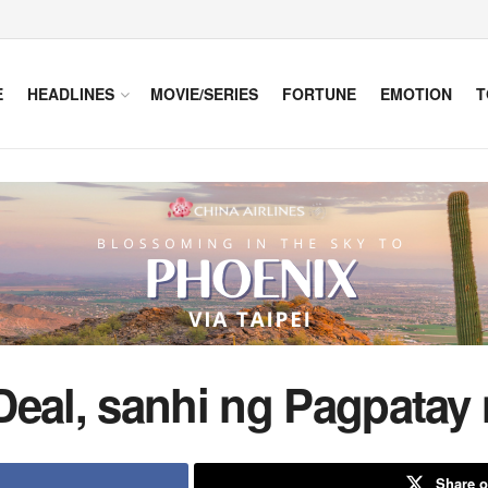
E
HEADLINES
MOVIE/SERIES
FORTUNE
EMOTION
T
eal, sanhi ng Pagpatay 
Share o