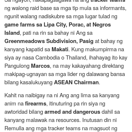
ng walong raid base sa mga tip mula sa informants,
ngunit walang nadiskubre sa mga lugar tulad ng
game farms sa Lipa City, Porac, at Negros
Island
, pati na rin sa bahay ni Ang sa
Greenmeadows Subdivision, Pasig
at bahay ng
kanyang kapatid sa
Makati
. Kung makumpirma na
siya ay nasa Cambodia o Thailand, ihahayag ito kay
Pangulong
Marcos
, na may kakayahang direktang
makipag-ugnayan sa mga lider ng dalawang bansa
bilang kasalukuyang
ASEAN Chairman
.
Kahit na naibigay na ni Ang ang lima sa kanyang
anim na
firearms
, itinuturing pa rin siya ng
awtoridad bilang
armed and dangerous
dahil sa
kanyang malawak na resources. Inutusan din ni
Remulla ang mga tracker teams na magsuot ng