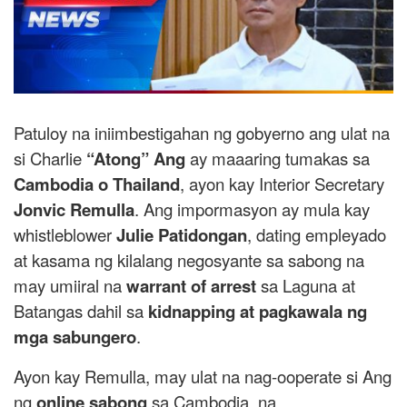
Patuloy na iniimbestigahan ng gobyerno ang ulat na
si Charlie
“Atong” Ang
ay maaaring tumakas sa
Cambodia o Thailand
, ayon kay Interior Secretary
Jonvic Remulla
. Ang impormasyon ay mula kay
whistleblower
Julie Patidongan
, dating empleyado
at kasama ng kilalang negosyante sa sabong na
may umiiral na
warrant of arrest
sa Laguna at
Batangas dahil sa
kidnapping at pagkawala ng
mga sabungero
.
Ayon kay Remulla, may ulat na nag-ooperate si Ang
ng
online sabong
sa Cambodia, na