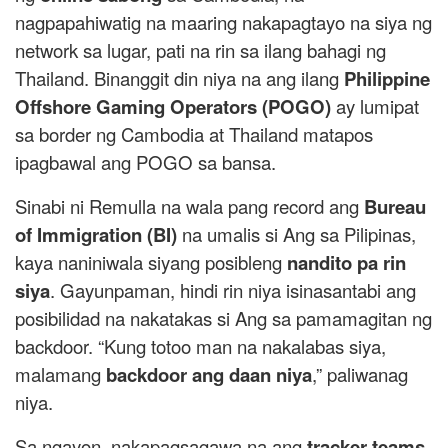
nagpapahiwatig na maaring nakapagtayo na siya ng
network sa lugar, pati na rin sa ilang bahagi ng
Thailand. Binanggit din niya na ang ilang
Philippine
Offshore Gaming Operators (POGO)
ay lumipat
sa border ng Cambodia at Thailand matapos
ipagbawal ang POGO sa bansa.
Sinabi ni Remulla na wala pang record ang
Bureau
of Immigration (BI)
na umalis si Ang sa Pilipinas,
kaya naniniwala siyang posibleng
nandito pa rin
siya
. Gayunpaman, hindi rin niya isinasantabi ang
posibilidad na nakatakas si Ang sa pamamagitan ng
backdoor. “Kung totoo man na nakalabas siya,
malamang
backdoor ang daan niya
,” paliwanag
niya.
Sa ngayon, nakapagsagawa na ang
tracker teams