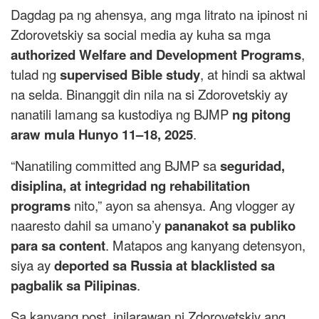
Dagdag pa ng ahensya, ang mga litrato na ipinost ni
Zdorovetskiy sa social media ay kuha sa mga
authorized Welfare and Development Programs
,
tulad ng
supervised Bible study
, at hindi sa aktwal
na selda. Binanggit din nila na si Zdorovetskiy ay
nanatili lamang sa kustodiya ng BJMP
ng pitong
araw mula Hunyo 11–18, 2025
.
“Nanatiling committed ang BJMP sa
seguridad,
disiplina, at integridad ng rehabilitation
programs
nito,” ayon sa ahensya. Ang vlogger ay
naaresto dahil sa umano’y
pananakot sa publiko
para sa content
. Matapos ang kanyang detensyon,
siya ay
deported sa Russia at blacklisted sa
pagbalik sa Pilipinas
.
Sa kanyang post, inilarawan ni Zdorovetskiy ang