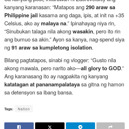
kanyang karanasan: “Matapos ang
290 araw sa
Philippine jail
kasama ang daga, ipis, at init na +35
Celsius, ako ay
malaya na
.” Ipinahayag niya rin,
“Sinubukan talaga nila akong
wasakin
, pero ito rin
ang bumuo sa akin.” Ayon sa kanya, nag-spend siya
ng
91 araw sa kumpletong isolation
.
Bilang pagtatapos, sinabi ng vlogger: “Gusto nila
akong mawala, pero narito ako—
all glory to GOD
.”
Ang karanasang ito ay nagpakita ng kanyang
katatagan at pananampalataya
sa gitna ng hamon
sa detensyon sa ibang bansa.
Tags:
Nation