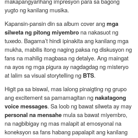
makapangyarihang impresyon para sa bagong
yugto ng kanilang musika.
Kapansin-pansin din sa album cover ang
mga
silweta ng pitong miyembro
na nakasuot ng
tuxedo. Bagama’t hindi ipinakita ang kanilang mga
mukha, mabilis itong naging paksa ng diskusyon ng
fans na mahilig magbasa ng detalye. Ang maingat
na ayos ng mga pigura ay nagdagdag ng misteryo
at lalim sa visual storytelling ng
BTS
.
Higit pa sa biswal, mas lalong pinaigting ng grupo
ang excitement sa pamamagitan ng
nakatagong
voice messages
. Sa loob ng bawat silweta ay may
personal na mensahe
mula sa bawat miyembro,
na nagbibigay ng mas malapit at emosyonal na
koneksyon sa fans habang papalapit ang kanilang