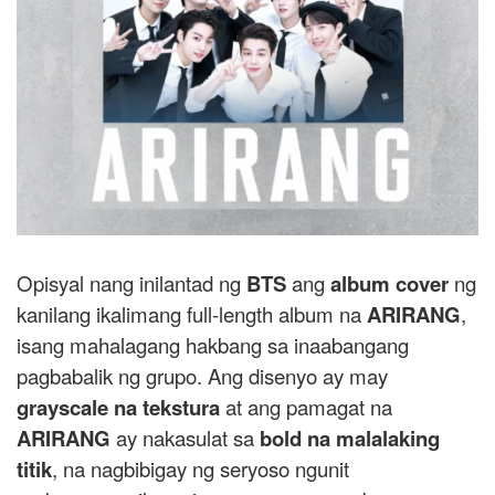
Opisyal nang inilantad ng
BTS
ang
album cover
ng
kanilang ikalimang full-length album na
ARIRANG
,
isang mahalagang hakbang sa inaabangang
pagbabalik ng grupo. Ang disenyo ay may
grayscale na tekstura
at ang pamagat na
ARIRANG
ay nakasulat sa
bold na malalaking
titik
, na nagbibigay ng seryoso ngunit