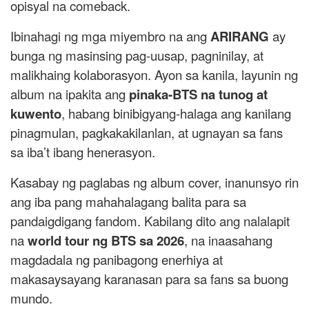
opisyal na comeback.
Ibinahagi ng mga miyembro na ang
ARIRANG
ay
bunga ng masinsing pag-uusap, pagninilay, at
malikhaing kolaborasyon. Ayon sa kanila, layunin ng
album na ipakita ang
pinaka-BTS na tunog at
kuwento
, habang binibigyang-halaga ang kanilang
pinagmulan, pagkakakilanlan, at ugnayan sa fans
sa iba’t ibang henerasyon.
Kasabay ng paglabas ng album cover, inanunsyo rin
ang iba pang mahahalagang balita para sa
pandaigdigang fandom. Kabilang dito ang nalalapit
na
world tour ng BTS sa 2026
, na inaasahang
magdadala ng panibagong enerhiya at
makasaysayang karanasan para sa fans sa buong
mundo.