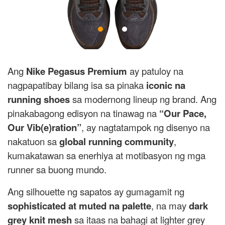
Ang
Nike Pegasus Premium
ay patuloy na
nagpapatibay bilang isa sa pinaka
iconic na
running shoes
sa modernong lineup ng brand. Ang
pinakabagong edisyon na tinawag na
“Our Pace,
Our Vib(e)ration”
, ay nagtatampok ng disenyo na
nakatuon sa
global running community
,
kumakatawan sa enerhiya at motibasyon ng mga
runner sa buong mundo.
Ang silhouette ng sapatos ay gumagamit ng
sophisticated at muted na palette
, na may
dark
grey knit mesh
sa itaas na bahagi at lighter grey