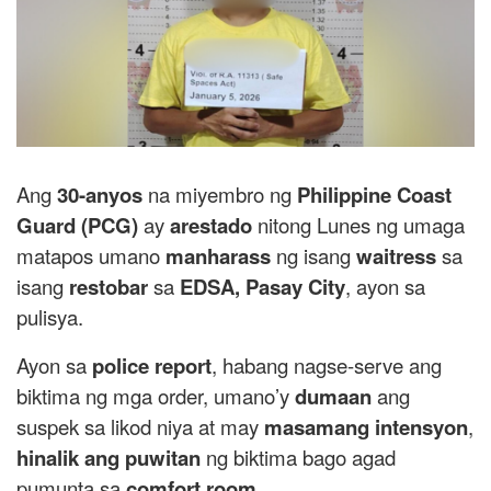
Ang
30-anyos
na miyembro ng
Philippine Coast
Guard (PCG)
ay
arestado
nitong Lunes ng umaga
matapos umano
manharass
ng isang
waitress
sa
isang
restobar
sa
EDSA, Pasay City
, ayon sa
pulisya.
Ayon sa
police report
, habang nagse-serve ang
biktima ng mga order, umano’y
dumaan
ang
suspek sa likod niya at may
masamang intensyon
,
hinalik ang puwitan
ng biktima bago agad
pumunta sa
comfort room
.