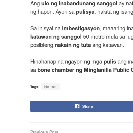
Ang
ulo ng inabandunang sanggol
ay na
ng hapon. Ayon sa
pulisya
, nakita ng isan
Sa inisyal na
imbestigasyon
, maaaring in
katawan ng sanggol
50 metro mula sa luga
posibleng
nakain ng tuta
ang katawan.
Hinahanap na ngayon ng mga
pulis
ang in
sa
bone chamber ng Minglanilla Public
Tags:
Nation
Share
Previous Post