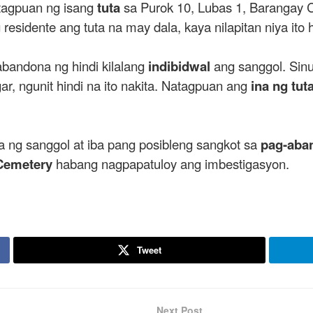
tagpuan ng isang
tuta
sa Purok 10, Lubas 1, Barangay
g residente ang tuta na may dala, kaya nilapitan niya it
abandona ng hindi kilalang
indibidwal
ang sanggol. Sin
r, ngunit hindi na ito nakita. Natagpuan ang
ina ng tut
a ng sanggol at iba pang posibleng sangkot sa
pag-aba
 Cemetery
habang nagpapatuloy ang imbestigasyon.
Tweet
Next Post