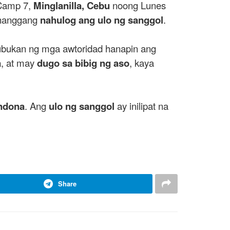
 Camp 7,
Minglanilla, Cebu
noong Lunes
o hanggang
nahulog ang ulo ng sanggol
.
ubukan ng mga awtoridad hanapin ang
a
, at may
dugo sa bibig ng aso
, kaya
ndona
. Ang
ulo ng sanggol
ay inilipat na
Share