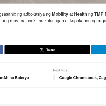
gsasanib ng adbokasiya ng
Mobility
at
Health
ng
TMP 
ang may malasakit sa kalusugan at kapakanan ng mga P
Tweet
Next Post
0mAh na Baterya
Google Chromebook, Gagaw