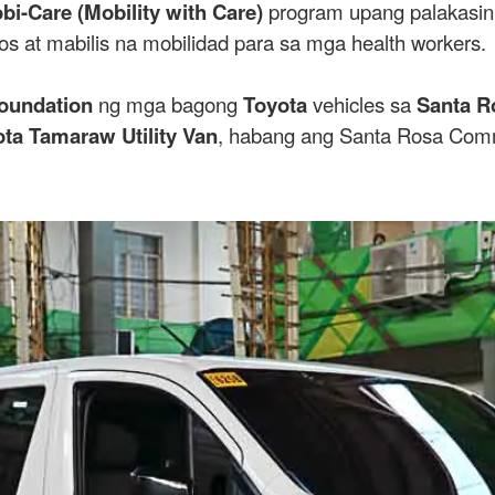
bi-Care (Mobility with Care)
program upang palakasi
at mabilis na mobilidad para sa mga health workers.
oundation
ng mga bagong
Toyota
vehicles sa
Santa R
ta Tamaraw Utility Van
, habang ang Santa Rosa Commu