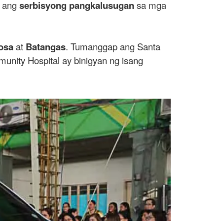
n ang
serbisyong pangkalusugan
sa mga
osa
at
Batangas
. Tumanggap ang Santa
nity Hospital ay binigyan ng isang