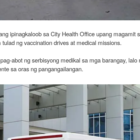
g ipinagkaloob sa City Health Office upang magamit s
 tulad ng vaccination drives at medical missions.
ag-abot ng serbisyong medikal sa mga barangay, lalo na
ente sa oras ng pangangailangan.