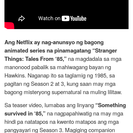
Ang Netflix ay nag-anunsyo ng bagong
animated series na pinamagatang “Stranger
Things: Tales From ‘85,”
na magdadala sa mga
manonood pabalik sa mahiwagang bayan ng
Hawkins. Naganap ito sa taglamig ng 1985, sa
pagitan ng Season 2 at 3, kung saan may mga
bagong misteryong supernatural na muling lilitaw.
Sa teaser video, lumabas ang linyang
“Something
survived in ‘85,”
na nagpapahiwatig na may mga
hindi pa natatapos na kwento matapos ang mga
pangyayari ng Season 3. Magiging companion