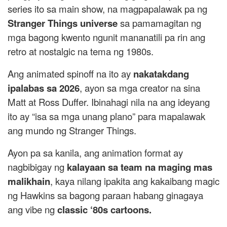
series ito sa main show, na magpapalawak pa ng
Stranger Things universe
sa pamamagitan ng
mga bagong kwento ngunit mananatili pa rin ang
retro at nostalgic na tema ng 1980s.
Ang animated spinoff na ito ay
nakatakdang
ipalabas sa 2026
, ayon sa mga creator na sina
Matt at Ross Duffer. Ibinahagi nila na ang ideyang
ito ay “isa sa mga unang plano” para mapalawak
ang mundo ng Stranger Things.
Ayon pa sa kanila, ang animation format ay
nagbibigay ng
kalayaan sa team na maging mas
malikhain
, kaya nilang ipakita ang kakaibang magic
ng Hawkins sa bagong paraan habang ginagaya
ang vibe ng
classic ‘80s cartoons.