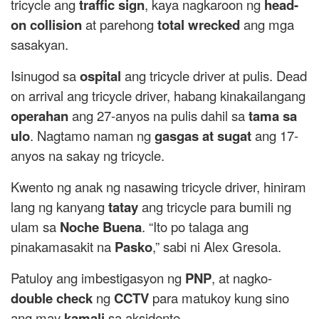
tricycle ang
traffic sign
, kaya nagkaroon ng
head-
on collision
at parehong
total wrecked
ang mga
sasakyan.
Isinugod sa
ospital
ang tricycle driver at pulis. Dead
on arrival ang tricycle driver, habang kinakailangang
operahan
ang 27-anyos na pulis dahil sa
tama sa
ulo
. Nagtamo naman ng
gasgas at sugat
ang 17-
anyos na sakay ng tricycle.
Kwento ng anak ng nasawing tricycle driver, hiniram
lang ng kanyang
tatay
ang tricycle para bumili ng
ulam sa
Noche Buena
. “Ito po talaga ang
pinakamasakit na
Pasko
,” sabi ni Alex Gresola.
Patuloy ang imbestigasyon ng
PNP
, at nagko-
double check
ng
CCTV
para matukoy kung sino
ang may
kamali
sa aksidente.