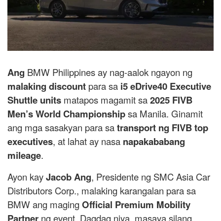
Ang
BMW Philippines ay nag-aalok ngayon ng
malaking discount
para sa
i5 eDrive40 Executive
Shuttle units
matapos magamit sa
2025 FIVB
Men’s World Championship
sa Manila. Ginamit
ang mga sasakyan para sa
transport ng FIVB top
executives
, at lahat ay nasa
napakababang
mileage
.
Ayon kay
Jacob Ang
, Presidente ng SMC Asia Car
Distributors Corp., malaking karangalan para sa
BMW ang maging
Official Premium Mobility
Partner
ng event. Dagdag niya, masaya silang