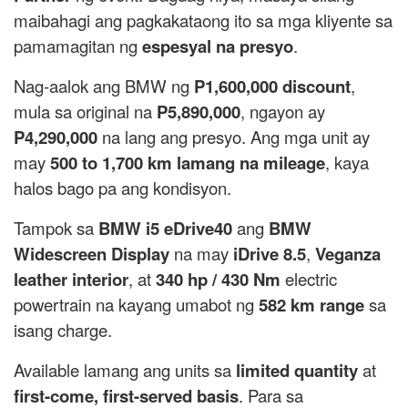
maibahagi ang pagkakataong ito sa mga kliyente sa
pamamagitan ng
espesyal na presyo
.
Nag-aalok ang BMW ng
P1,600,000 discount
,
mula sa original na
P5,890,000
, ngayon ay
P4,290,000
na lang ang presyo. Ang mga unit ay
may
500 to 1,700 km lamang na mileage
, kaya
halos bago pa ang kondisyon.
Tampok sa
BMW i5 eDrive40
ang
BMW
Widescreen Display
na may
iDrive 8.5
,
Veganza
leather interior
, at
340 hp / 430 Nm
electric
powertrain na kayang umabot ng
582 km range
sa
isang charge.
Available lamang ang units sa
limited quantity
at
first-come, first-served basis
. Para sa