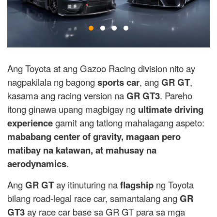
Ang Toyota at ang Gazoo Racing division nito ay
nagpakilala ng bagong
sports car
, ang
GR GT
,
kasama ang racing version na
GR GT3
. Pareho
itong ginawa upang magbigay ng
ultimate driving
experience
gamit ang tatlong mahalagang aspeto:
mababang center of gravity, magaan pero
matibay na katawan, at mahusay na
aerodynamics
.
Ang
GR GT
ay itinuturing na
flagship
ng Toyota
bilang road-legal race car, samantalang ang
GR
GT3
ay race car base sa GR GT para sa mga