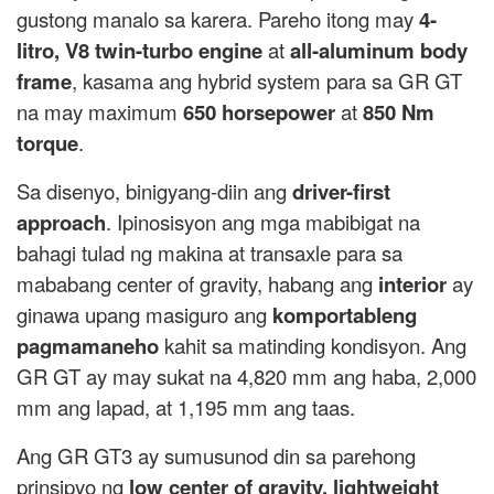
gustong manalo sa karera. Pareho itong may
4-
litro, V8 twin-turbo engine
at
all-aluminum body
frame
, kasama ang hybrid system para sa GR GT
na may maximum
650 horsepower
at
850 Nm
torque
.
Sa disenyo, binigyang-diin ang
driver-first
approach
. Ipinosisyon ang mga mabibigat na
bahagi tulad ng makina at transaxle para sa
mababang center of gravity, habang ang
interior
ay
ginawa upang masiguro ang
komportableng
pagmamaneho
kahit sa matinding kondisyon. Ang
GR GT ay may sukat na 4,820 mm ang haba, 2,000
mm ang lapad, at 1,195 mm ang taas.
Ang GR GT3 ay sumusunod din sa parehong
prinsipyo ng
low center of gravity, lightweight