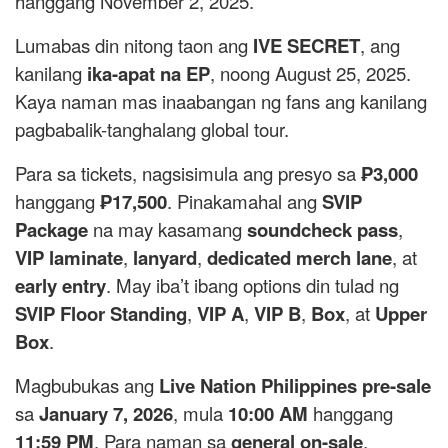
hanggang November 2, 2025.
Lumabas din nitong taon ang
IVE SECRET
, ang
kanilang
ika-apat na EP
, noong August 25, 2025.
Kaya naman mas inaabangan ng fans ang kanilang
pagbabalik-tanghalang global tour.
Para sa tickets, nagsisimula ang presyo sa
₱3,000
hanggang
₱17,500
. Pinakamahal ang
SVIP
Package
na may kasamang
soundcheck pass
,
VIP laminate
,
lanyard
,
dedicated merch lane
, at
early entry
. May iba’t ibang options din tulad ng
SVIP Floor Standing
,
VIP A
,
VIP B
,
Box
, at
Upper
Box
.
Magbubukas ang
Live Nation Philippines pre-sale
sa
January 7, 2026
, mula
10:00 AM
hanggang
11:59 PM
. Para naman sa
general on-sale
,