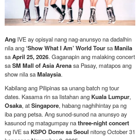
Ang
IVE ay opisyal nang nag-anunsyo na dadalhin
nila ang
‘Show What I Am’ World Tour
sa
Manila
sa
April 25, 2026
. Gaganapin ang malaking concert
sa
SM Mall of Asia Arena
sa Pasay, matapos ang
show nila sa
Malaysia
.
Kabilang ang Pilipinas sa unang batch ng tour
dates. Kasama rin sa listahan ang
Kuala Lumpur
,
Osaka
, at
Singapore
, habang naghihintay pa ng
iba pang petsa. Ang sunod-sunod na anunsyo ay
kasunod ng matagumpay na
three-night concert
ng IVE sa
KSPO Dome sa Seoul
nitong October 31