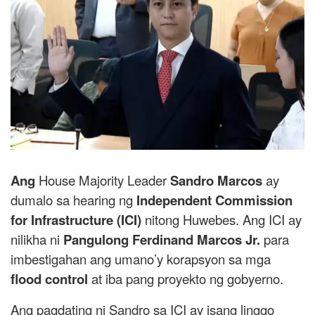
Ang
House Majority Leader
Sandro Marcos
ay
dumalo sa hearing ng
Independent Commission
for Infrastructure (ICI)
nitong Huwebes. Ang ICI ay
nilikha ni
Pangulong Ferdinand Marcos Jr.
para
imbestigahan ang umano’y korapsyon sa mga
flood control
at iba pang proyekto ng gobyerno.
Ang pagdating ni Sandro sa ICI ay isang linggo