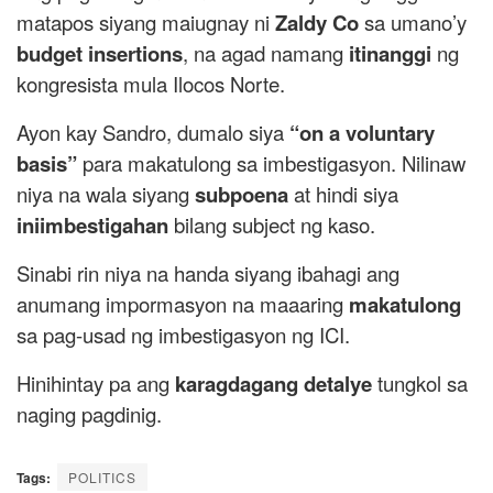
matapos siyang maiugnay ni
Zaldy Co
sa umano’y
budget insertions
, na agad namang
itinanggi
ng
kongresista mula Ilocos Norte.
Ayon kay Sandro, dumalo siya
“on a voluntary
basis”
para makatulong sa imbestigasyon. Nilinaw
niya na wala siyang
subpoena
at hindi siya
iniimbestigahan
bilang subject ng kaso.
Sinabi rin niya na handa siyang ibahagi ang
anumang impormasyon na maaaring
makatulong
sa pag-usad ng imbestigasyon ng ICI.
Hinihintay pa ang
karagdagang detalye
tungkol sa
naging pagdinig.
Tags:
POLITICS