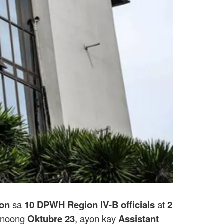
ion
sa
10 DPWH Region IV-B officials
at
2
s noong
Oktubre 23
, ayon kay
Assistant