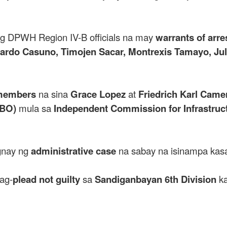
ng DPWH Region IV-B officials na may
warrants of arre
isardo Casuno, Timojen Sacar, Montrexis Tamayo, Jul
members
na sina
Grace Lopez
at
Friedrich Karl Came
LBO)
mula sa
Independent Commission for Infrastruct
gnay ng
administrative case
na sabay na isinampa ka
ag-
plead not guilty
sa
Sandiganbayan 6th Division
ka