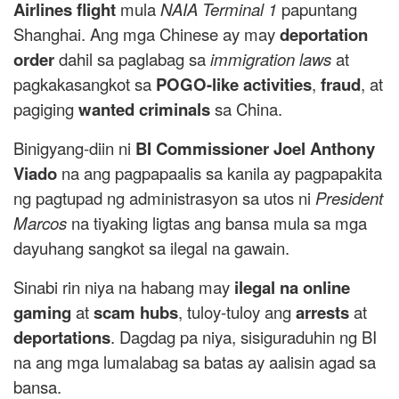
Airlines flight
mula
NAIA Terminal 1
papuntang
Shanghai. Ang mga Chinese ay may
deportation
order
dahil sa paglabag sa
immigration laws
at
pagkakasangkot sa
POGO-like activities
,
fraud
, at
pagiging
wanted criminals
sa China.
Binigyang-diin ni
BI Commissioner Joel Anthony
Viado
na ang pagpapaalis sa kanila ay pagpapakita
ng pagtupad ng administrasyon sa utos ni
President
Marcos
na tiyaking ligtas ang bansa mula sa mga
dayuhang sangkot sa ilegal na gawain.
Sinabi rin niya na habang may
ilegal na online
gaming
at
scam hubs
, tuloy-tuloy ang
arrests
at
deportations
. Dagdag pa niya, sisiguraduhin ng BI
na ang mga lumalabag sa batas ay aalisin agad sa
bansa.