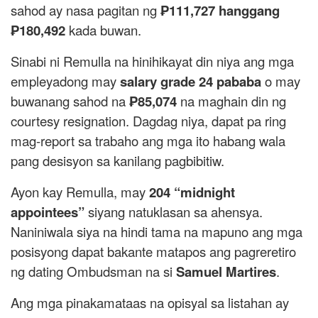
sahod ay nasa pagitan ng
₱111,727 hanggang
₱180,492
kada buwan.
Sinabi ni Remulla na hinihikayat din niya ang mga
empleyadong may
salary grade 24 pababa
o may
buwanang sahod na
₱85,074
na maghain din ng
courtesy resignation. Dagdag niya, dapat pa ring
mag-report sa trabaho ang mga ito habang wala
pang desisyon sa kanilang pagbibitiw.
Ayon kay Remulla, may
204 “midnight
appointees”
siyang natuklasan sa ahensya.
Naniniwala siya na hindi tama na mapuno ang mga
posisyong dapat bakante matapos ang pagreretiro
ng dating Ombudsman na si
Samuel Martires
.
Ang mga pinakamataas na opisyal sa listahan ay