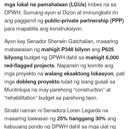
mga lokal na pamahalaan (LGUs)
imbes na sa
DPWH. Sumang-ayon si Dizon at iminungkahi rin
ang paggamit ng
public-private partnership (PPP)
para mapabilis ang konstruksiyon.
Ayon kay Senador Sherwin Gatchalian, maaaring
mabawasan ng
mahigit ₱348 bilyon
ang
₱625
bilyong
budget ng DPWH dahil sa
mahigit 6,000
red-flagged projects
. Napansin ng komite ang
mga proyekto na
walang eksaktong lokasyon
, pati
mga
dobleng proyekto
tulad ng isang gusali sa
Muntinlupa na may parehong “construction” at
“rehabilitation” budget sa parehong taon.
Sinabi naman ni Senadora Loren Legarda na
maaaring bawasan ng
25% hanggang 30%
ang
kabuuang pondo ng DPWH dahil sa mga ulat ng