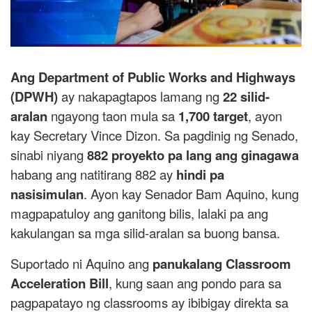
Ang Department of Public Works and Highways
(DPWH)
ay nakapagtapos lamang ng
22 silid-
aralan
ngayong taon mula sa
1,700 target
, ayon
kay Secretary Vince Dizon. Sa pagdinig ng Senado,
sinabi niyang
882 proyekto pa lang ang ginagawa
habang ang natitirang 882 ay
hindi pa
nasisimulan
. Ayon kay Senador Bam Aquino, kung
magpapatuloy ang ganitong bilis, lalaki pa ang
kakulangan sa mga silid-aralan sa buong bansa.
Suportado ni Aquino ang
panukalang Classroom
Acceleration Bill
, kung saan ang pondo para sa
pagpapatayo ng classrooms ay ibibigay direkta sa