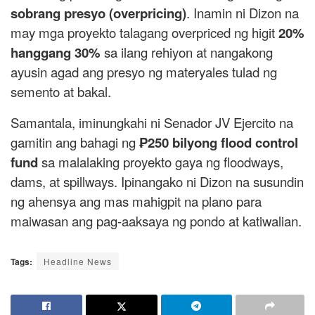
sobrang presyo (overpricing)
. Inamin ni Dizon na
may mga proyekto talagang overpriced ng higit
20%
hanggang 30%
sa ilang rehiyon at nangakong
ayusin agad ang presyo ng materyales tulad ng
semento at bakal.
Samantala, iminungkahi ni Senador JV Ejercito na
gamitin ang bahagi ng
₱250 bilyong flood control
fund
sa malalaking proyekto gaya ng floodways,
dams, at spillways. Ipinangako ni Dizon na susundin
ng ahensya ang mas mahigpit na plano para
maiwasan ang pag-aaksaya ng pondo at katiwalian.
Tags:
Headline News