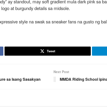
y” ay standout, may soft gradient mula dark pink sa ba
 logo at burgundy details sa midsole.
xpressive style na swak sa sneaker fans na gusto ng bal
Tweet
Next Post
ture sa Isang Sasakyan
MMDA Riding School ipin