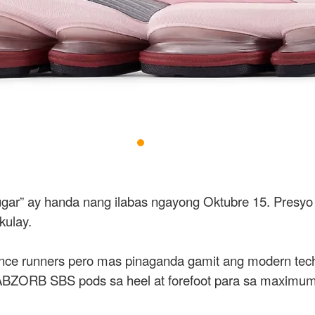
” ay handa nang ilabas ngayong Oktubre 15. Presyo n
kulay.
mance runners pero mas pinaganda gamit ang modern tec
BZORB SBS pods sa heel at forefoot para sa maximum c