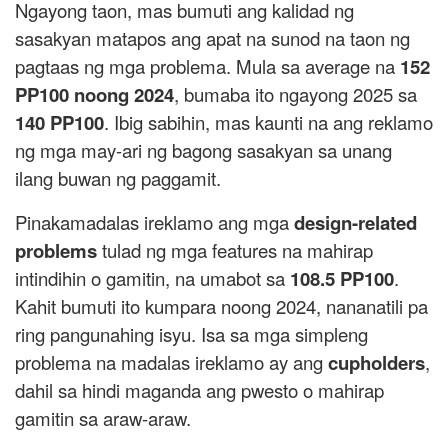
Ngayong taon, mas bumuti ang kalidad ng
sasakyan matapos ang apat na sunod na taon ng
pagtaas ng mga problema. Mula sa average na
152
PP100 noong 2024
, bumaba ito ngayong 2025 sa
140 PP100
. Ibig sabihin, mas kaunti na ang reklamo
ng mga may-ari ng bagong sasakyan sa unang
ilang buwan ng paggamit.
Pinakamadalas ireklamo ang mga
design-related
problems
tulad ng mga features na mahirap
intindihin o gamitin, na umabot sa
108.5 PP100
.
Kahit bumuti ito kumpara noong 2024, nananatili pa
ring pangunahing isyu. Isa sa mga simpleng
problema na madalas ireklamo ay ang
cupholders
,
dahil sa hindi maganda ang pwesto o mahirap
gamitin sa araw-araw.