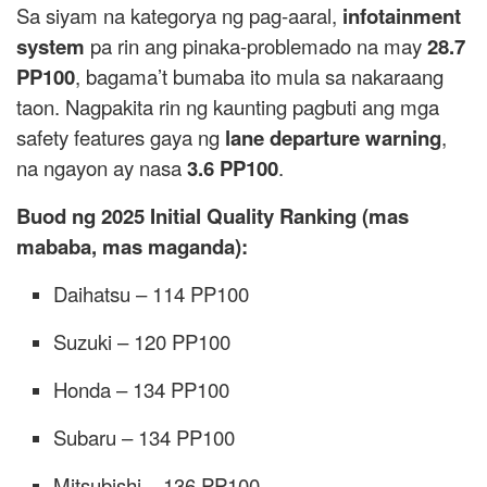
Sa siyam na kategorya ng pag-aaral,
infotainment
system
pa rin ang pinaka-problemado na may
28.7
PP100
, bagama’t bumaba ito mula sa nakaraang
taon. Nagpakita rin ng kaunting pagbuti ang mga
safety features gaya ng
lane departure warning
,
na ngayon ay nasa
3.6 PP100
.
Buod ng 2025 Initial Quality Ranking (mas
mababa, mas maganda):
Daihatsu – 114 PP100
Suzuki – 120 PP100
Honda – 134 PP100
Subaru – 134 PP100
Mitsubishi – 136 PP100