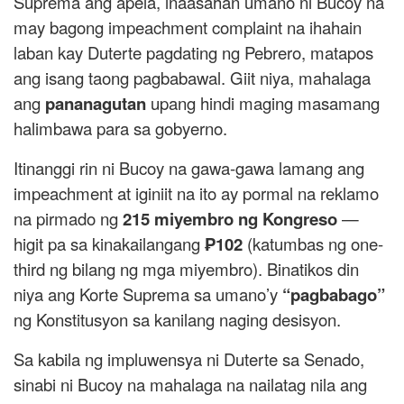
Suprema ang apela, inaasahan umano ni Bucoy na
may bagong impeachment complaint na ihahain
laban kay Duterte pagdating ng Pebrero, matapos
ang isang taong pagbabawal. Giit niya, mahalaga
ang
pananagutan
upang hindi maging masamang
halimbawa para sa gobyerno.
Itinanggi rin ni Bucoy na gawa-gawa lamang ang
impeachment at iginiit na ito ay pormal na reklamo
na pirmado ng
215 miyembro ng Kongreso
—
higit pa sa kinakailangang
₱102
(katumbas ng one-
third ng bilang ng mga miyembro). Binatikos din
niya ang Korte Suprema sa umano’y
“pagbabago”
ng Konstitusyon sa kanilang naging desisyon.
Sa kabila ng impluwensya ni Duterte sa Senado,
sinabi ni Bucoy na mahalaga na nailatag nila ang