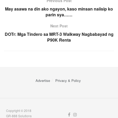
Previous Post
May asawa na din ako ngayon, kaso minsan naiisip ko
parin sya……
Next Post
DOTr: Mga Tindero sa MRT-3 Walkway Nagbabayad ng
₱90K Renta
Advertise
Privacy & Policy
Copyright © 2018
GR-888 Solutions