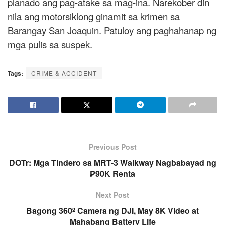
planado ang pag-atake sa mag-ina. Narekober din
nila ang motorsiklong ginamit sa krimen sa
Barangay San Joaquin. Patuloy ang paghahanap ng
mga pulis sa suspek.
Tags:
CRIME & ACCIDENT
Previous Post
DOTr: Mga Tindero sa MRT-3 Walkway Nagbabayad ng
₱90K Renta
Next Post
Bagong 360º Camera ng DJI, May 8K Video at
Mahabang Battery Life