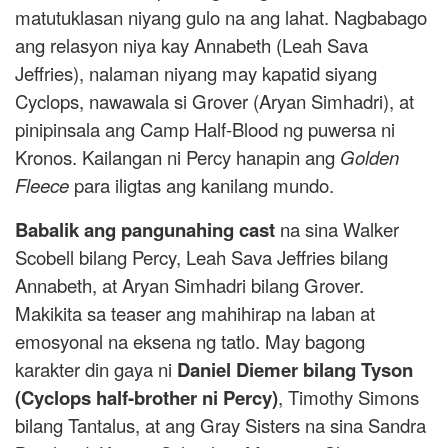
matutuklasan niyang gulo na ang lahat. Nagbabago
ang relasyon niya kay Annabeth (Leah Sava
Jeffries), nalaman niyang may kapatid siyang
Cyclops, nawawala si Grover (Aryan Simhadri), at
pinipinsala ang Camp Half-Blood ng puwersa ni
Kronos. Kailangan ni Percy hanapin ang
Golden
Fleece
para iligtas ang kanilang mundo.
Babalik ang pangunahing cast
na sina Walker
Scobell bilang Percy, Leah Sava Jeffries bilang
Annabeth, at Aryan Simhadri bilang Grover.
Makikita sa teaser ang mahihirap na laban at
emosyonal na eksena ng tatlo. May bagong
karakter din gaya ni
Daniel Diemer bilang Tyson
(Cyclops half-brother ni Percy)
, Timothy Simons
bilang Tantalus, at ang Gray Sisters na sina Sandra