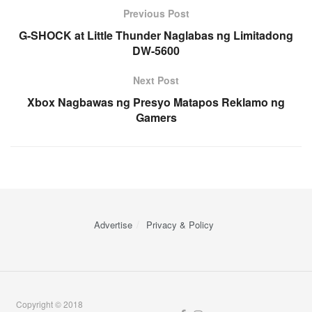
Previous Post
G-SHOCK at Little Thunder Naglabas ng Limitadong
DW-5600
Next Post
Xbox Nagbawas ng Presyo Matapos Reklamo ng
Gamers
Advertise
Privacy & Policy
Copyright © 2018