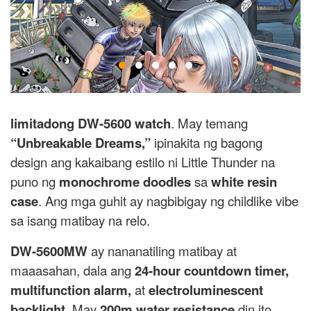
limitadong DW-5600 watch
. May temang
“Unbreakable Dreams,”
ipinakita ng bagong
design ang kakaibang estilo ni Little Thunder na
puno ng
monochrome doodles
sa
white resin
case
. Ang mga guhit ay nagbibigay ng childlike vibe
sa isang matibay na relo.
DW-5600MW
ay nananatiling matibay at
maaasahan, dala ang
24-hour countdown timer,
multifunction alarm,
at
electroluminescent
backlight
. May
200m water resistance
din ito