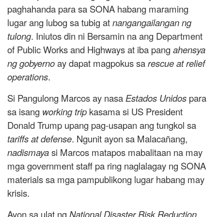
paghahanda para sa SONA habang maraming
lugar ang lubog sa tubig at
nangangailangan ng
tulong
. Iniutos din ni Bersamin na ang Department
of Public Works and Highways at iba pang
ahensya
ng gobyerno
ay dapat magpokus sa
rescue at relief
operations
.
Si Pangulong Marcos ay nasa
Estados Unidos
para
sa isang
working trip
kasama si US President
Donald Trump upang pag-usapan ang tungkol sa
tariffs at defense
. Ngunit ayon sa Malacañang,
nadismaya
si Marcos matapos mabalitaan na may
mga government staff pa ring naglalagay ng SONA
materials sa mga pampublikong lugar habang may
krisis.
Ayon sa ulat ng
National Disaster Risk Reduction