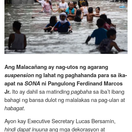
Ang Malacañang ay nag-utos ng agarang
suspension
ng lahat ng paghahanda para sa ika-
apat na
SONA
ni Pangulong Ferdinand Marcos
Jr.
Ito ay dahil sa matinding
pagbaha
sa iba’t ibang
bahagi ng bansa dulot ng malalakas na pag-ulan at
habagat
.
Ayon kay Executive Secretary Lucas Bersamin,
hindi dapat inuuna
ang mga dekorasyon at