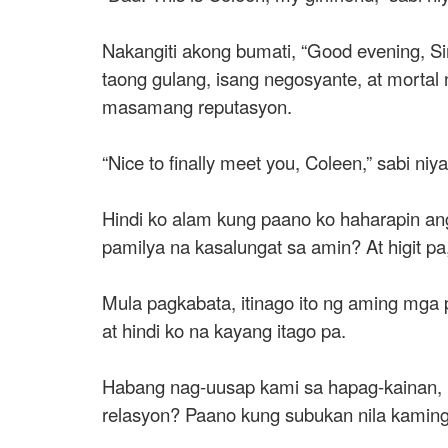
Nakangiti akong bumati, “Good evening, S
taong gulang, isang negosyante, at mortal
masamang reputasyon.
“Nice to finally meet you, Coleen,” sabi ni
Hindi ko alam kung paano ko haharapin ang
pamilya na kasalungat sa amin? At higit pa,
Mula pagkabata, itinago ito ng aming mga p
at hindi ko na kayang itago pa.
Habang nag-uusap kami sa hapag-kainan, 
relasyon? Paano kung subukan nila kaming h