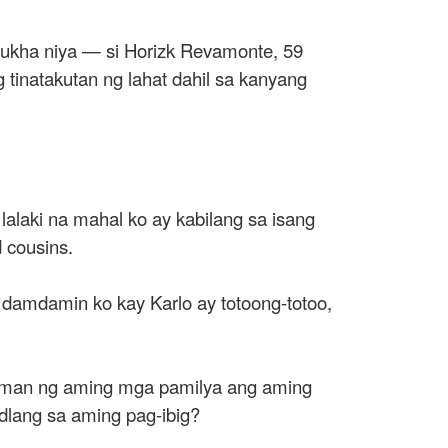
mukha niya — si Horizk Revamonte, 59
 tinatakutan ng lahat dahil sa kanyang
lalaki na mahal ko ay kabilang sa isang
d cousins.
g damdamin ko kay Karlo ay totoong-totoo,
laman ng aming mga pamilya ang aming
adlang sa aming pag-ibig?