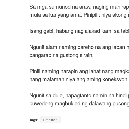
Sa mga sumunod na araw, naging mahirap ang
mula sa kanyang ama. Pinipilit niya akong
Isang gabi, habang naglalakad kami sa tabi
Ngunit alam naming pareho na ang laban na 
pangarap na gustong sirain.
Pinili naming harapin ang lahat nang magk
nang malaman niya ang aming koneksyon
Ngunit sa dulo, napagtanto namin na hindi 
puwedeng magbuklod ng dalawang puson
Tags:
Emotion