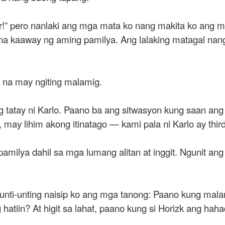
ir!” pero nanlaki ang mga mata ko nang makita ko ang 
 na kaaway ng aming pamilya. Ang lalaking matagal nang
ya na may ngiting malamig.
 tatay ni Karlo. Paano ba ang sitwasyon kung saan ang 
 may lihim akong itinatago — kami pala ni Karlo ay thir
amilya dahil sa mga lumang alitan at inggit. Ngunit an
unti-unting naisip ko ang mga tanong: Paano kung ma
atiin? At higit sa lahat, paano kung si Horizk ang hah