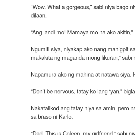
“Wow. What a gorgeous,” sabi niya bago ni
dilaan.
“Ang landi mo! Mamaya mo na ako akitin,” 
Ngumiti siya, niyakap ako nang mahigpit sa
makakita ng maganda mong likuran,” sabi n
Napamura ako ng mahina at natawa siya. H
“Don’t be nervous, tatay ko lang ‘yan,” bi
Nakatalikod ang tatay niya sa amin, pero
sa braso ni Karlo.
“Dad. This is Coleen, my girlfriend,” sabi 