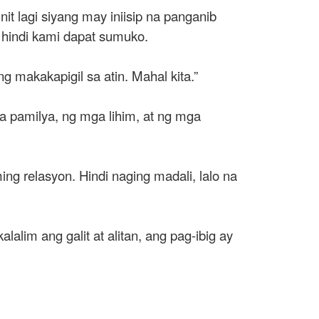
it lagi siyang may iniisip na panganib
, hindi kami dapat sumuko.
g makakapigil sa atin. Mahal kita.”
ga pamilya, ng mga lihim, at ng mga
g relasyon. Hindi naging madali, lalo na
alim ang galit at alitan, ang pag-ibig ay