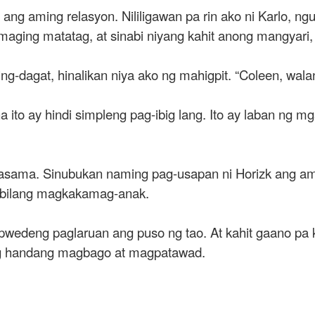
 aming relasyon. Nililigawan pa rin ako ni Karlo, ngun
 maging matatag, at sinabi niyang kahit anong mangyari
ng-dagat, hinalikan niya ako ng mahigpit. “Coleen, walan
ito ay hindi simpleng pag-ibig lang. Ito ay laban ng m
asama. Sinubukan naming pag-usapan ni Horizk ang amin
 bilang magkakamag-anak.
pwedeng paglaruan ang puso ng tao. At kahit gaano pa kal
g handang magbago at magpatawad.