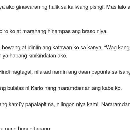
ya ako ginawaran ng halik sa kaliwang pisngi. Mas lalo
biro ko at marahang hinampas ang braso niya.
 bewang at idiniin ang katawan ko sa kanya. “Wag kang 
iya habang kinikindatan ako.
indi nagtagal, nilakad namin ang daan papunta sa isan
glang bulalas ni Karlo nang maramdaman ang kaba ko.
 nang kami’y papalapit na, nilingon niya kami. Narara
niya nang buong tapang.