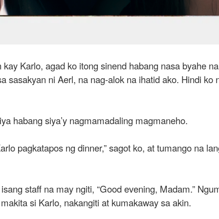
 kay Karlo, agad ko itong sinend habang nasa byahe na
 sasakyan ni Aerl, na nag-alok na ihatid ako. Hindi ko 
g niya habang siya’y nagmamadaling magmaneho.
arlo pagkatapos ng dinner,” sagot ko, at tumango na l
isang staff na may ngiti, “Good evening, Madam.” Ngumi
 makita si Karlo, nakangiti at kumakaway sa akin.