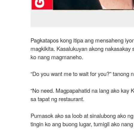
Pagkatapos kong itipa ang mensaheng iyon
magkikita. Kasalukuyan akong nakasakay sa
ko nang magmaneho.
“Do you want me to wait for you?” tanon
“No need. Magpapahatid na lang ako kay K
sa tapat ng restaurant.
Pumasok ako sa loob at sinalubong ako ng 
tingin ko ang buong lugar, tumigil ako nang