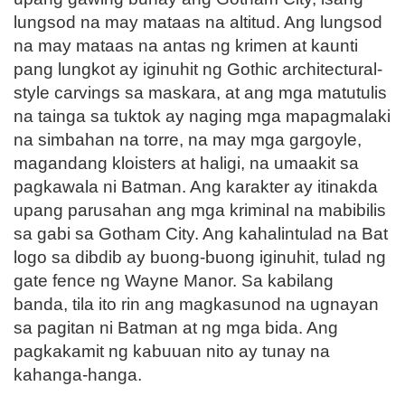
lungsod na may mataas na altitud. Ang lungsod
na may mataas na antas ng krimen at kaunti
pang lungkot ay iginuhit ng Gothic architectural-
style carvings sa maskara, at ang mga matutulis
na tainga sa tuktok ay naging mga mapagmalaki
na simbahan na torre, na may mga gargoyle,
magandang kloisters at haligi, na umaakit sa
pagkawala ni Batman. Ang karakter ay itinakda
upang parusahan ang mga kriminal na mabibilis
sa gabi sa Gotham City. Ang kahalintulad na Bat
logo sa dibdib ay buong-buong iginuhit, tulad ng
gate fence ng Wayne Manor. Sa kabilang
banda, tila ito rin ang magkasunod na ugnayan
sa pagitan ni Batman at ng mga bida. Ang
pagkakamit ng kabuuan nito ay tunay na
kahanga-hanga.