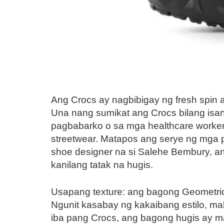
Ang Crocs ay nagbibigay ng fresh spin 
Una nang sumikat ang Crocs bilang isa
pagbabarko o sa mga healthcare workers,
streetwear. Matapos ang serye ng mga p
shoe designer na si Salehe Bembury, a
kanilang tatak na hugis.
Usapang texture: ang bagong Geometric
Ngunit kasabay ng kakaibang estilo, mak
iba pang Crocs, ang bagong hugis ay 