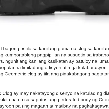
at bagong estilo sa kanilang goma na clog sa kanila
ng kumportableng pagpipilian na susuotin sa traba
 ngunit ang kanilang kasikatan ay patuloy na lumal
opular na limitadong edisyon at mga kolaborasyon,
ng Geometric clog ay tila ang pinakabagong pagtat
 Clog ay may nakatayong disenyo na katulad ng di
ikita pa rin sa sapatos ang perforated body ng Croc
mayroon pa ring magaan at matibay na pagkakagawa