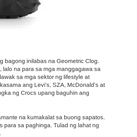
ng bagong inilabas na Geometric Clog.
ho, lalo na para sa mga manggagawa sa
awak sa mga sektor ng lifestyle at
 kasama ang Levi’s, SZA, McDonald's at
angka ng Crocs upang baguhin ang
amante na kumakalat sa buong sapatos.
s para sa paghinga. Tulad ng lahat ng
.