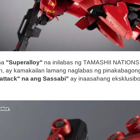
 na
"Superalloy"
na inilabas ng TAMASHII NATIONS, a
 ay kamakailan lamang naglabas ng pinakabagon
attack" na ang Sassabi"
ay inaasahang eksklusi