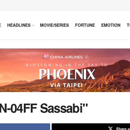
E
HEADLINES
MOVIE/SERIES
FORTUNE
EMOTION
T
N-04FF Sassabi"
Share o