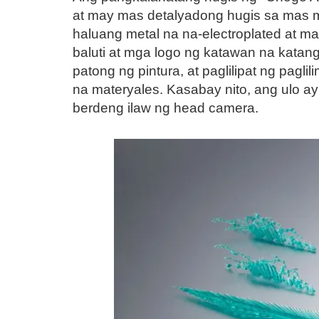
at may mas detalyadong hugis sa mas m
haluang metal na na-electroplated at 
baluti at mga logo ng katawan na katan
patong ng pintura, at paglilipat ng pagl
na materyales. Kasabay nito, ang ulo a
berdeng ilaw ng head camera.