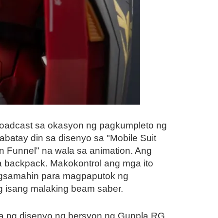
roadcast sa okasyon ng pagkumpleto ng
abatay din sa disenyo sa "Mobile Suit
n Funnel" na wala sa animation. Ang
a backpack. Makokontrol ang mga ito
agsamahin para magpaputok ng
g isang malaking beam saber.
 ng disenyo ng bersyon ng Gunpla RG,