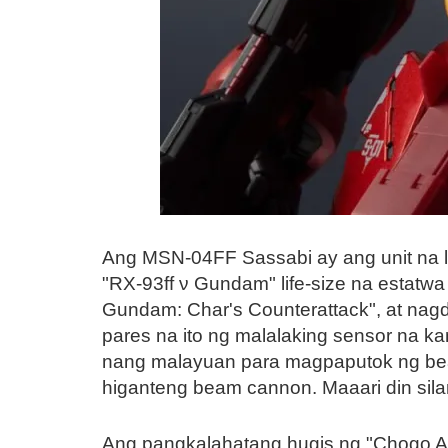
Ang MSN-04FF Sassabi ay ang unit na 
"RX-93ff ν Gundam" life-size na estatwa
Gundam: Char's Counterattack", at nag
pares na ito ng malalaking sensor na 
nang malayuan para magpaputok ng be
higanteng beam cannon. Maaari din sil
Ang pangkalahatang hugis ng "Chogo 