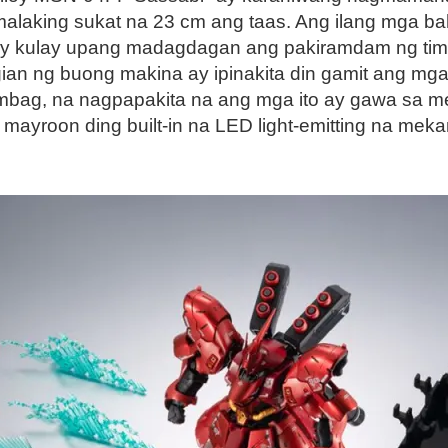
alaking sukat na 23 cm ang taas. Ang ilang mga b
may kulay upang madagdagan ang pakiramdam ng tim
gian ng buong makina ay ipinakita din gamit ang mg
ilimbag, na nagpapakita na ang mga ito ay gawa sa m
y mayroon ding built-in na LED light-emitting na m