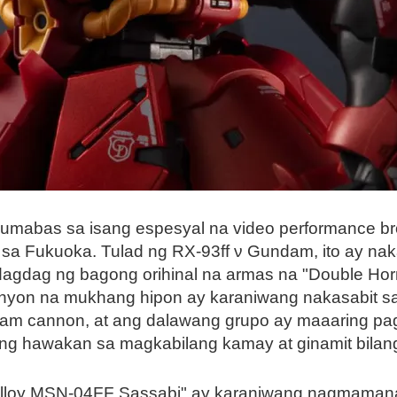
lumabas sa isang espesyal na video performance b
 sa Fukuoka. Tulad ng RX-93ff ν Gundam, ito ay nak
dagdag ng bagong orihinal na armas na "Double Hor
kanyon na mukhang hipon ay karaniwang nakasabit s
am cannon, at ang dalawang grupo ay maaaring p
ang hawakan sa magkabilang kamay at ginamit bilan
Alloy MSN-04FF Sassabi" ay karaniwang nagmamana