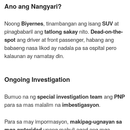
Ano ang Nangyari?
Noong
Biyernes
, tinambangan ang isang
SUV
at
pinagbabaril ang
tatlong sakay
nito.
Dead-on-the-
spot
ang driver at front passenger, habang ang
babaeng nasa likod ay nadala pa sa ospital pero
kalaunan ay namatay din.
Ongoing Investigation
Bumuo na ng
special investigation team
ang
PNP
para sa mas malalim na
imbestigasyon
.
Para sa may impormasyon,
makipag-ugnayan sa
mga awtoridad
upang mahuli agad ang mga