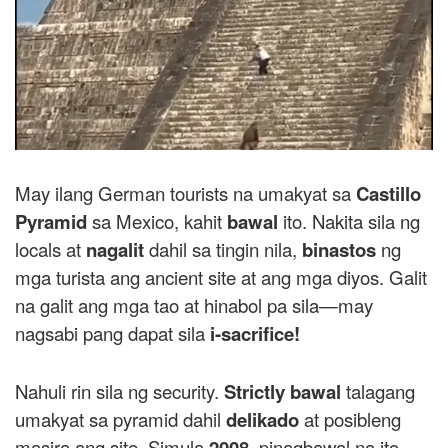
May ilang German tourists na umakyat sa
Castillo
Pyramid
sa Mexico, kahit
bawal
ito. Nakita sila ng
locals at
nagalit
dahil sa tingin nila,
binastos
ng
mga turista ang ancient site at ang mga diyos. Galit
na galit ang mga tao at hinabol pa sila—may
nagsabi pang dapat sila
i-sacrifice!
Nahuli rin sila ng security.
Strictly bawal
talagang
umakyat sa pyramid dahil
delikado
at posibleng
masira ang site. Simula
2008
, pinagbawal na ito