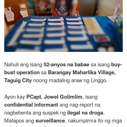
Nahuli ang isang
52-anyos na babae
sa isang
buy-
bust operation
sa
Barangay Maharlika Village,
Taguig City
noong madaling araw ng Linggo.
Ayon kay
PCapt. Jowel Golimlim
, isang
confidential informant
ang nag-report na
nagbebenta ang suspek ng
ilegal na droga
.
Matapos ang
surveillance
, nakumpirma ito ng mga