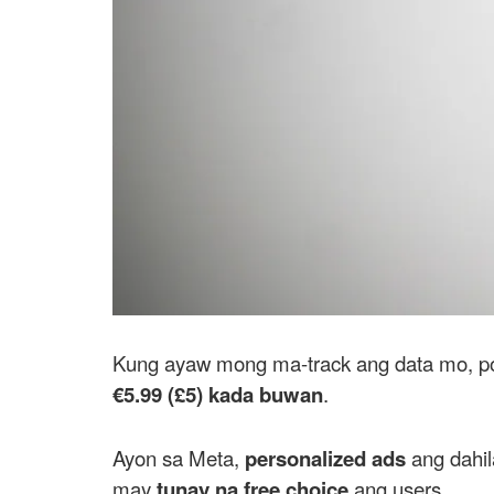
Kung ayaw mong ma-track ang data mo, p
€5.99 (£5) kada buwan
.
Ayon sa Meta,
personalized ads
ang dahil
may
tunay na free choice
ang users.