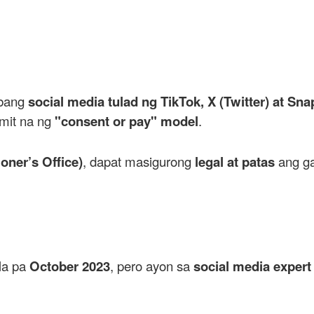
ibang
social media tulad ng TikTok, X (Twitter) at Sn
mit na ng
"consent or pay" model
.
ner’s Office)
, dapat masigurong
legal at patas
ang ga
la pa
October 2023
, pero ayon sa
social media expert