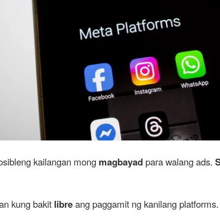
osibleng kailangan mong
magbayad
para walang ads.
S
an kung bakit
libre
ang paggamit ng kanilang platforms