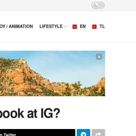
OY / ANIMATION
LIFESTYLE
EN
TL
×
ook at IG?
n Twitter