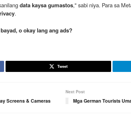
 kanilang
data kaysa gumastos
," sabi niya. Para sa M
rivacy
.
g bayad, o okay lang ang ads?
Tweet
Next Post
 May Screens & Cameras
Mga German Tourists Umak