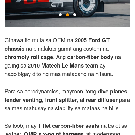
Ginawa ito mula sa OEM na
2005 Ford GT
chassis
na pinalakas gamit ang custom na
chromoly roll cage
. Ang
carbon-fiber body
na
galing sa
2010 Matech Le Mans team
ay
nagbibigay dito ng mas matapang na hitsura.
Para sa aerodynamics, mayroon itong
dive planes
,
fender venting
,
front splitter
, at
rear diffuser
para
sa mas mahusay na stability sa mataas na bilis.
Sa loob, may
Tillet carbon-fiber seats
na balot sa
leather,
OMP six-point harness
, at modernong