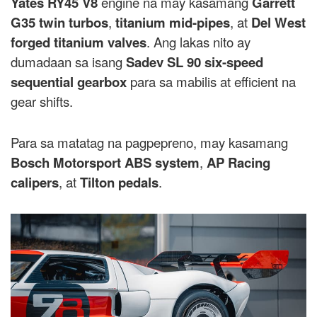
Yates RY45 V8
engine na may kasamang
Garrett
G35 twin turbos
,
titanium mid-pipes
, at
Del West
forged titanium valves
. Ang lakas nito ay
dumadaan sa isang
Sadev SL 90 six-speed
sequential gearbox
para sa mabilis at efficient na
gear shifts.
Para sa matatag na pagpepreno, may kasamang
Bosch Motorsport ABS system
,
AP Racing
calipers
, at
Tilton pedals
.