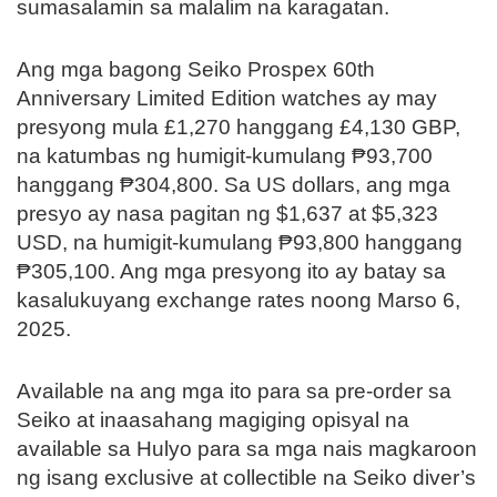
sumasalamin sa malalim na karagatan.
Ang mga bagong Seiko Prospex 60th
Anniversary Limited Edition watches ay may
presyong mula £1,270 hanggang £4,130 GBP,
na katumbas ng humigit-kumulang ₱93,700
hanggang ₱304,800. Sa US dollars, ang mga
presyo ay nasa pagitan ng $1,637 at $5,323
USD, na humigit-kumulang ₱93,800 hanggang
₱305,100. Ang mga presyong ito ay batay sa
kasalukuyang exchange rates noong Marso 6,
2025.
Available na ang mga ito para sa pre-order sa
Seiko at inaasahang magiging opisyal na
available sa Hulyo para sa mga nais magkaroon
ng isang exclusive at collectible na Seiko diver’s