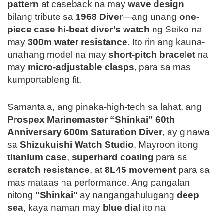
pattern
at caseback na may
wave design
bilang tribute sa
1968 Diver
—ang unang
one-
piece case hi-beat diver’s watch
ng Seiko na
may
300m water resistance
. Ito rin ang kauna-
unahang model na may
short-pitch bracelet
na
may
micro-adjustable clasps
, para sa mas
kumportableng fit.
Samantala, ang pinaka-high-tech sa lahat, ang
Prospex Marinemaster “Shinkai” 60th
Anniversary 600m Saturation Diver
, ay ginawa
sa
Shizukuishi Watch Studio
. Mayroon itong
titanium case
,
superhard coating
para sa
scratch resistance
, at
8L45 movement
para sa
mas mataas na performance. Ang pangalan
nitong
"Shinkai"
ay nangangahulugang
deep
sea
, kaya naman may
blue dial
ito na