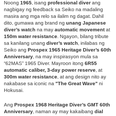
Noong
1965
, isang
professional diver
ang
nagbigay ng feedback sa Seiko na madaling
masira ang mga relo sa ilalim ng dagat. Dahil
dito, gumawa ang brand ng
unang Japanese
diver’s watch
na may
automatic movement
at
150m water resistance
. Ngayon, bilang tribute
sa kanilang unang
diver’s watch
, inilabas ng
Seiko ang
Prospex 1965 Heritage Diver’s 60th
Anniversary
, na may inspirasyon mula sa
“62MAS” 1965 Diver. Mayroon itong
6R55
automatic caliber, 3-day power reserve
, at
300m water resistance
, at ang design nito ay
nakabase sa iconic na
"The Great Wave"
ni
Hokusai.
Ang
Prospex 1968 Heritage Diver’s GMT 60th
Anniversary
, naman ay may kakaibang
dial