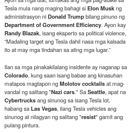
Tesla mula nang maging bahagi si
Elon Musk
ng
administrasyon ni
Donald Trump
bilang pinuno ng
Department of Government Efficiency
. Ayon kay
Randy Blazak
, isang eksperto sa political violence,
“Madaling target ang Tesla dahil nasa mga kalsada
ito at may mga tindahan sa ating mga lugar.”
Ilan sa mga pinakakilalang insidente ay naganap sa
Colorado
, kung saan isang babae ang kinasuhan
matapos magtapon ng
Molotov cocktails
at mag-
vandal ng salitang "
Nazi cars
." Sa
Seattle
, apat na
Cybertrucks
ang sinunog sa isang Tesla lot,
habang sa
Las Vegas
, ilang Tesla vehicles ang
sinunog at nilagyan ng salitang "
resist
" gamit ang
pulang pintura.