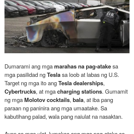
Dumarami ang mga
marahas na pag-atake
sa
mga pasilidad ng
Tesla
sa loob at labas ng U.S.
Target ng mga ito ang
Tesla dealerships
,
Cybertrucks
, at mga
charging stations
. Gumamit
ng mga
Molotov cocktails
,
bala
, at iba pang
paraan ng paninira ang mga umaatake. Sa
kabutihang palad, wala pang naiulat na nasaktan.
Ayon sa mga ulat, lumakas ang mga pag-atake sa