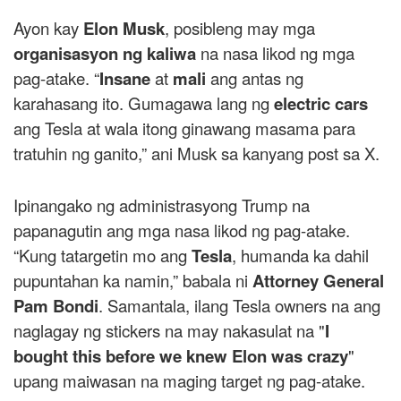
Ayon kay
Elon Musk
, posibleng may mga
organisasyon ng kaliwa
na nasa likod ng mga
pag-atake. “
Insane
at
mali
ang antas ng
karahasang ito. Gumagawa lang ng
electric cars
ang Tesla at wala itong ginawang masama para
tratuhin ng ganito,” ani Musk sa kanyang post sa X.
Ipinangako ng administrasyong Trump na
papanagutin ang mga nasa likod ng pag-atake.
“Kung tatargetin mo ang
Tesla
, humanda ka dahil
pupuntahan ka namin,” babala ni
Attorney General
Pam Bondi
. Samantala, ilang Tesla owners na ang
naglagay ng stickers na may nakasulat na "
I
bought this before we knew Elon was crazy
"
upang maiwasan na maging target ng pag-atake.