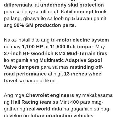
differentials
, at
underbody skid protection
para sa tibay sa off-road. Kahit
concept truck
pa lang, ginawa ito sa loob ng
5 buwan
gamit
ang
98% GM production parts
.
Naka-install dito ang
tri-motor electric system
na may
1,100 HP
at
11,500 lb-ft torque
. May
37-inch BF Goodrich KM3 Mud-Terrain tires
ito at gamit ang
Multimatic Adaptive Spool
Valve dampers
para sa mas
matinding off-
road performance
at higit
13 inches wheel
travel
sa harap at likod.
Ang mga
Chevrolet engineers
ay makakasama
ng
Hall Racing team
sa Mint 400 para mag-
gather ng
real-world data
na gagamitin sa pag-
develop ng
future production vehicles
,