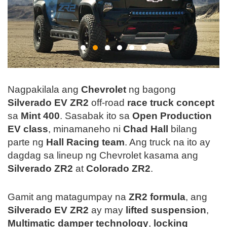
Nagpakilala ang
Chevrolet
ng bagong
Silverado EV ZR2
off-road
race truck concept
sa
Mint 400
. Sasabak ito sa
Open Production
EV class
, minamaneho ni
Chad Hall
bilang
parte ng
Hall Racing team
. Ang truck na ito ay
dagdag sa lineup ng Chevrolet kasama ang
Silverado ZR2
at
Colorado ZR2
.
Gamit ang matagumpay na
ZR2 formula
, ang
Silverado EV ZR2
ay may
lifted suspension
,
Multimatic damper technology
,
locking