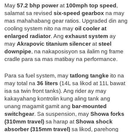
May
57.2 bhp power
at
100mph top speed
,
salamat sa revised
six-speed gearbox
na may
mas mahahabang gear ratios. Upgraded din ang
cooling system nito na may
oil cooler at
enlarged radiator
. Ang
exhaust system
ay
may
Akrapovic titanium silencer
at
steel
downpipe
, na nakaposisyon sa ilalim ng frame
cradle para sa mas matibay na performance.
Para sa fuel system, may
tatlong tangke
ito na
may total na
36 liters
(14L sa likod at 11L bawat
isa sa twin front tanks). Ang rider ay may
kakayahang kontrolin kung aling tank ang
unang magamit gamit ang
bar-mounted
switchgear
. Sa suspension, may
Showa forks
(310mm travel)
sa harap at
Showa shock
absorber (315mm travel)
sa likod, parehong