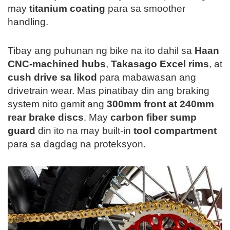
may
titanium coating
para sa smoother
handling.
Tibay ang puhunan ng bike na ito dahil sa
Haan
CNC-machined hubs
,
Takasago Excel rims
, at
cush drive sa likod
para mabawasan ang
drivetrain wear. Mas pinatibay din ang braking
system nito gamit ang
300mm front at 240mm
rear brake discs
. May
carbon fiber sump
guard
din ito na may built-in
tool compartment
para sa dagdag na proteksyon.