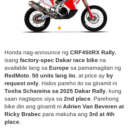
Honda nag-announce ng
CRF450RX Rally
,
isang
factory-spec Dakar race bike
na
available lang sa
Europe
sa pamamagitan ng
RedMoto
.
50 units lang ito
, at price ay
by
request only
. Halos pareho ito sa ginamit ni
Tosha Schareina sa 2025 Dakar Rally
, kung
saan nagtapos siya sa
2nd place
. Parehong
bike din ang ginamit ni
Adrien Van Beveren at
Ricky Brabec
para makuha ang
3rd at 4th
place
.