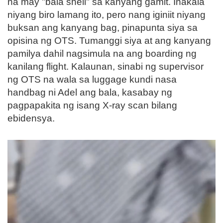
na may "bala shell" sa kanyang gamit. Inakala
niyang biro lamang ito, pero nang iginiit niyang
buksan ang kanyang bag, pinapunta siya sa
opisina ng OTS. Tumanggi siya at ang kanyang
pamilya dahil nagsimula na ang boarding ng
kanilang flight. Kalaunan, sinabi ng supervisor
ng OTS na wala sa luggage kundi nasa
handbag ni Adel ang bala, kasabay ng
pagpapakita ng isang X-ray scan bilang
ebidensya.