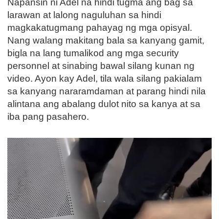
Napansin ni Adel na hindi tugma ang bag sa
larawan at lalong naguluhan sa hindi
magkakatugmang pahayag ng mga opisyal.
Nang walang makitang bala sa kanyang gamit,
bigla na lang tumalikod ang mga security
personnel at sinabing bawal silang kunan ng
video. Ayon kay Adel, tila wala silang pakialam
sa kanyang nararamdaman at parang hindi nila
alintana ang abalang dulot nito sa kanya at sa
iba pang pasahero.